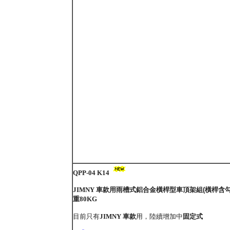
QPP-04 K14
JIMNY 車款用雨槽式鋁合金橫桿型車頂架組
(橫桿含勾
重80KG
目前只有
JIMNY 車款
用，陸續增加中
固定式