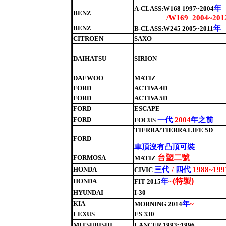
年
A-CLASS:W168 1997~2004
BENZ
/W169 2004~201
年
BENZ
B-CLASS:W245 2005~2011
CITROEN
SAXO
DAIHATSU
SIRION
DAEWOO
MATIZ
FORD
ACTIVA 4D
FORD
ACTIVA 5D
FORD
ESCAPE
一代
年之前
FORD
2004
FOCUS
TIERRA/TIERRA LIFE 5D
FORD
車頂沒有凸頂可裝
台塑二號
FORMOSA
MATIZ
三代
四代
HONDA
/
1988~199
CIVIC
特製
年
(
)
HONDA
~
FIT 2015
HYUNDAI
I-30
年
KIA
~
MORNING 2014
LEXUS
ES 330
MITSUBISHI
LANCER 1993~1996