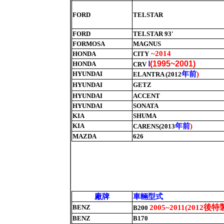
FORD
TELSTAR
FORD
TELSTAR 93'
FORMOSA
MAGNUS
~2014
HONDA
CITY
Ⅰ
(1995~2001)
HONDA
CRV
年前
HYUNDAI
)
ELANTRA (2012
HYUNDAI
GETZ
HYUNDAI
ACCENT
HYUNDAI
SONATA
KIA
SHUMA
年前
KIA
)
CARENS(2013
MAZDA
626
廠牌
車輛型式
後特
BENZ
2005~2011(2012
B200
BENZ
B170