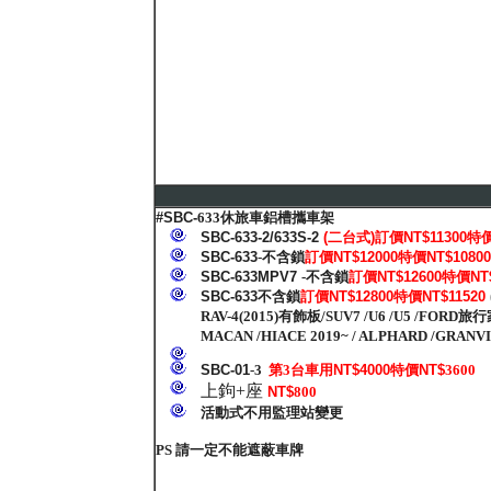
#SBC-
633休旅車鋁槽攜車架
SBC-633-2/633S-2
(二台式)訂價NT$11300特價
SBC-633
-不含鎖
訂價NT$12000特價NT$1080
SBC-633MPV7
-不含鎖
訂價NT$12600特價NT$
SBC-633
不含鎖
訂價NT$12800特價NT$11520
RAV-4(2015)有飾板/SUV7 /U6 /U5 /FORD旅行家 
MACAN /HIACE 2019~ / ALPHARD /GRAN
SBC-01
-3
第3台車用
NT$4000特價NT$
3600
上鉤+座
NT$
800
活動式不用監理站變更
PS 請一定不能遮蔽車牌