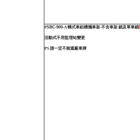
#SBC-900-
A 轎式車鋁槽攜車架-不含車架 鎖及單車鎖
活動式不用監理站變更
PS 請一定不能遮蔽車牌