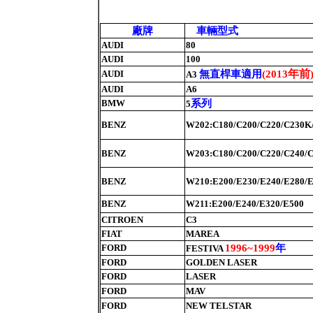
廠牌
車輛型式
AUDI
80
AUDI
100
年前
無直桿車適用
AUDI
(
2013
A3
AUDI
A6
系列
BMW
5
BENZ
W202:C180/C200/C220/C230K
BENZ
W203:C180/C200/C220/C240/
BENZ
W210:E200/E230/E240/E280/E
BENZ
W211:E200/E240/E320/E500
CITROEN
C3
FIAT
MAREA
年
FORD
1996~1999
FESTIVA
FORD
GOLDEN LASER
FORD
LASER
FORD
MAV
FORD
NEW TELSTAR