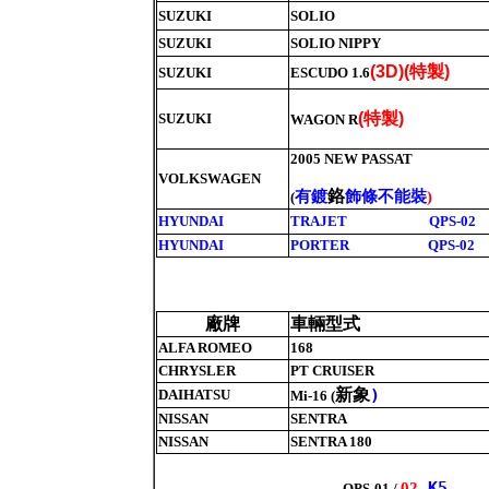
SUZUKI
SOLIO
SUZUKI
SOLIO NIPPY
特製
(3D)(
)
SUZUKI
ESCUDO 1.6
特製
(
)
SUZUKI
WAGON R
2005 NEW PASSAT
VOLKSWAGEN
鉻
有鍍
飾條不能裝
)
(
HYUNDAI
TRAJET QPS-02
HYUNDAI
PORTER QPS-02
廠牌
車輛型式
ALFA ROMEO
168
CHRYSLER
PT CRUISER
新象
)
DAIHATSU
Mi-16 (
NISSAN
SENTRA
NISSAN
SENTRA 180
K5
02
QPS-01 /