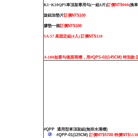
K1~K10QPS車頂架專用勾(一組4片)
訂價NT$
9
00
(換
旋鈕加墊片
訂價NT$100
膠墊一個
訂價NT$100
SA-57 座固定組(4入)
訂價NT$
320
A-180如要勾後面雨槽，用
#QPS-02(145CM) 特別款
#QPP
通用型車頂架組
(
無排水溝槽
)
#QPP-01(125CM)
訂價NT$5700 特價NT$
513