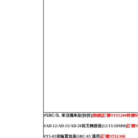
#SBC-5L
車頂攜車架
(
快拆
)
(附鎖)訂價
NT$5200
特價NT
#AD-12/AD-15/AD-20前叉轉接座(12/15/20MM)
訂價
N
#TS-05前輪置放座(SBC-05 適用)
訂價
NT$1
300