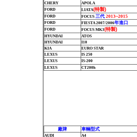
CHERY
APOLA
特製
(
)
FORD
LIATA
三代
FORD
2013~2015
FOCUS
年進口
FORD
FIESTA 2007/2006
特製
(
)
FORD
FOCUS MK3
HYUNDAI
ATOS
HYUNDAI
I10
KIA
EURO STAR
LEXUS
IS 250
LEXUS
IS-200
LEXUS
CT200h
廠牌
車輛型式
AUDI
A4