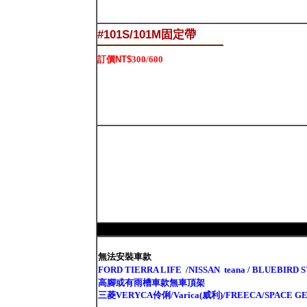
#101S/101M固定帶
訂價NT$
300/600
無法安裝車款
FORD TIERRA LIFE /NISSAN teana / BLUEB
高腳或有雨槽車款無車頂架
三菱VERYCA伶俐/Varica(威利)/FREECA/SPACE G