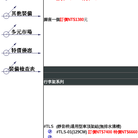
腳座一個
訂價NT$1380
元
行李架系列
#TLS
(靜音桿)通用型車頂架組
(
無排水溝槽
)
#TLS-01(129CM)
訂價NT$7400 特價NT$6660