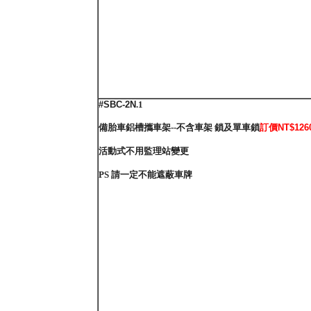
#SBC-2N
.1
備胎車鋁槽攜車架--不含車架 鎖及單車鎖
訂價NT$126
活動式不用監理站變更
PS 請一定不能遮蔽車牌