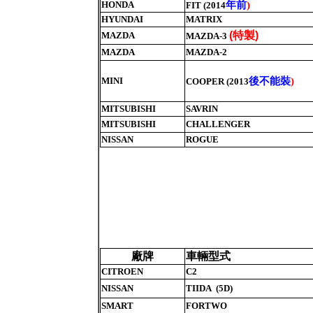
年前
HONDA
)
FIT (2014
HYUNDAI
MATRIX
特製
(
)
MAZDA
MAZDA-3
MAZDA
MAZDA-2
後不能裝
MINI
)
COOPER (2013
MITSUBISHI
SAVRIN
MITSUBISHI
CHALLENGER
NISSAN
ROGUE
廠牌
車輛型式
CITROEN
C2
NISSAN
TIIDA (5D)
SMART
FORTWO