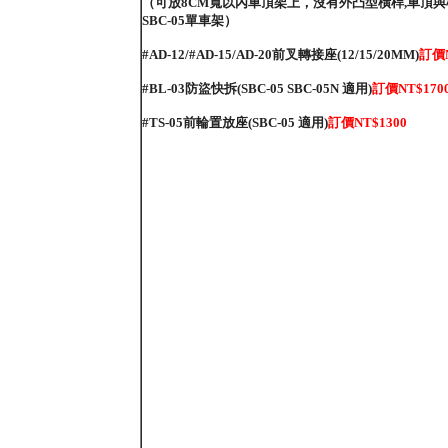
（可放8CM寬以內車頂架上，沒有外凸型橫桿,車頂與橫
SBC-05單車架）
#AD-12/#AD-15/AD-20前叉轉接座(12/15/20MM)
訂價
#BL-03防盜快拆(SBC-05 SBC-05N 適用)
訂價
NT$
170
#TS-05前輪置放座(SBC-05 適用)
訂價
NT$1
300