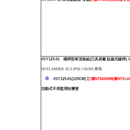
#SY125-01
橫桿型車頂架組
(
已具原廠 貼服式縱桿
)
A
OUTLANDER /ECLIPSE CROSS 專用
#
SY125-01
(125CM)
訂價NT$6000
特價NT$
54
活動式不用監理站變更