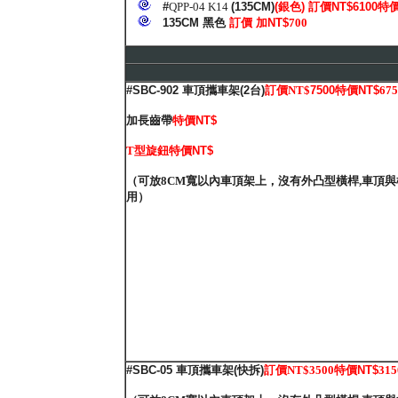
#
QPP-04 K14
(135CM)
(銀色)
訂價NT$6100
特價
135CM 黑色
訂價 加NT$
700
#SBC-902
車頂攜車架
(2
台
)
訂價
NT$
7500特價NT$
675
加長齒帶
特價NT$
T型旋鈕
特
價NT$
（可放8CM寬以內車頂架上，沒有外凸型橫桿,車頂與橫
用）
#SBC-05
車頂攜車架
(
快拆
)
訂價
NT$3500
特價NT$
315