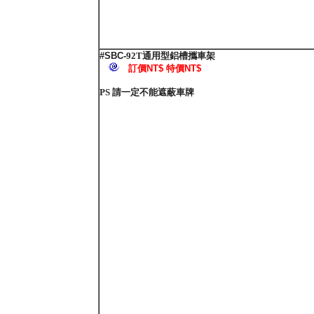
#SBC-
92T通用型鋁槽攜車架
訂價NT$ 特價NT$
PS 請一定不能遮蔽車牌