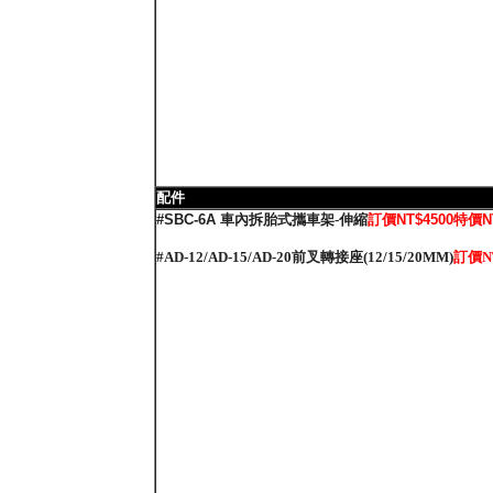
配件
#SBC-6A
車內拆胎式攜車架-伸縮
訂價NT$4500特價N
#AD-12/AD-15/AD-20前叉轉接座(12/15/20MM)
訂價
N