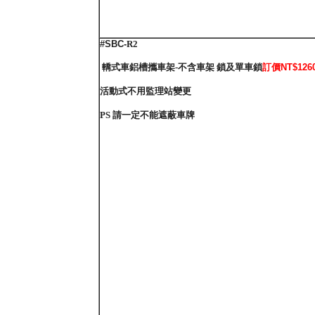
#SBC-
R2
轎式車鋁槽攜車架-不含車架 鎖及單車鎖
訂價NT$1260
活動式不用監理站變更
PS 請一定不能遮蔽車牌