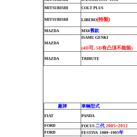
MITSUBISHI
COLT PLUS
特製
(
)
MITSUBISHI
LIBERO
舊款
MAZDA
MX6
ISAMU GENKI
MAZDA
可
有凸頂不能裝
(4D
, 5D
)
MAZDA
TRIBUTE
廠牌
車輛型式
FIAT
PANDA
二代
FORD
2005~2012
FOCUS
年
FORD
FESTIVA 1989~1995