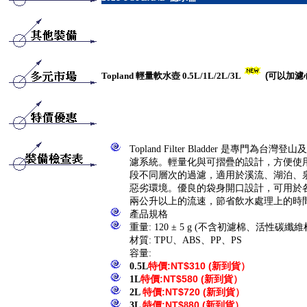
Topland 輕量軟水壺 0.5L/1L/2L/3L
(可以加濾
Topland Filter Bladder 是專門為
濾系統。輕量化與可摺疊的設計，方便使
段不同層次的過濾，適用於溪流、湖泊、
惡劣環境。優良的袋身開口設計，可用於
兩公升以上的流速，節省飲水處理上的時
產品規格
重量: 120 ± 5 g (不含初濾棉、活性碳纖維
材質: TPU、ABS、PP、PS
容量:
0.5L
特價
:NT$
310
(
新到貨）
1L
特價
:NT$580
(
新到貨）
2
L
特價
:NT$
720
(
新到貨）
3L
特價
:NT$
8
80
(
新到貨）