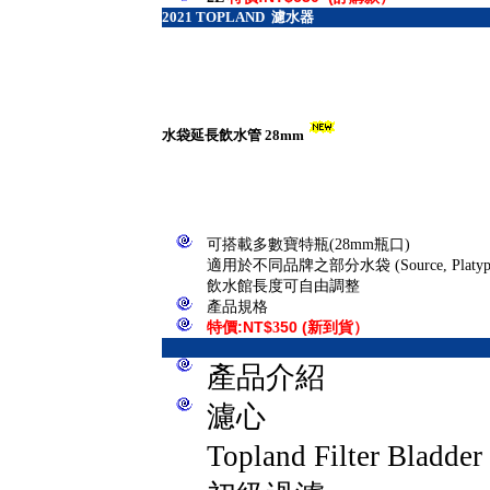
2021
TOPLAND 濾水器
水袋延長飲水管 28mm
可搭載多數寶特瓶(28mm瓶口)
適用於不同品牌之部分水袋 (Source, Platypus
飲水館長度可自由調整
產品規格
特價
:NT$
3
50
(
新到貨）
產品介紹
濾心
Topland Filter Bl