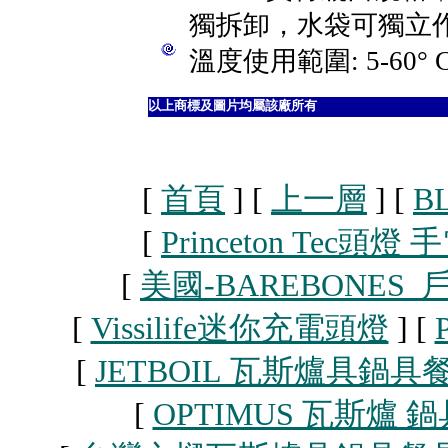
獨拆卸，水袋可獨立
溫度使用範圍: 5-60° 
以上商標及圖片均屬該廠所有
[
首頁
]
[
上一層
]
[
B
[
Princeton Tec頭燈
[
美國-BAREBONES
[
Vissilife迷你充電頭燈
]
[
[
JETBOIL 瓦斯爐具鍋具
[
OPTIMUS 瓦斯爐 鍋