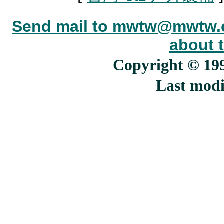
Send mail to mwtw@mwtw.c
about t
Copyright © 1
Last modi