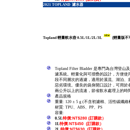
2021
TOPLAND 濾水器
Topland 輕量軟水壺 0.5L/1L/2L/3L
(輕量版不
Topland Filter Bladder 是專門為
濾系統。輕量化與可摺疊的設計，方便使
段不同層次的過濾，適用於溪流、湖泊、
惡劣環境。優良的袋身開口設計，可用於
兩公升以上的流速，節省飲水處理上的時
產品規格
重量: 120 ± 5 g (不含初濾棉、活性碳纖維
材質: TPU、ABS、PP、PS
容量:
0.5L
特價
:NT$
2
80
(
訂購款）
1L
特價
:NT$
4
50
(
訂購款）
2
L
特價
:NT$
630
(
訂購款）