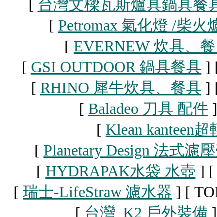
[
台灣文樑瓦斯爐具鍋具餐
[
Petromax 氣化燈 /柴火
[
EVERNEW 炊具、
[
GSI OUTDOOR 鍋具餐具
]
[
RHINO 犀牛炊具、餐具
]
[
Baladeo 刀具 配件
[
Klean kant
[
Planetary Design 法式濾
[
HYDRAPAK水袋 水壺
]
[
瑞士-LifeStraw 濾水器
]
[ T
[
台灣 K2 戶外裝備
]