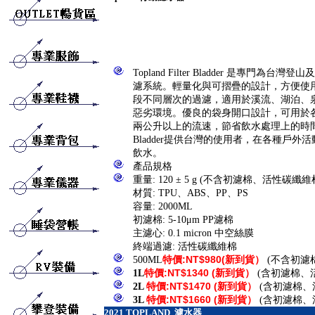
Topland Filter Bladder 是專門為
濾系統。輕量化與可摺疊的設計，方便使
段不同層次的過濾，適用於溪流、湖泊、
惡劣環境。優良的袋身開口設計，可用於
兩公升以上的流速，節省飲水處理上的時間。Topl
Bladder提供台灣的使用者，在各種戶外
飲水。
產品規格
重量: 120 ± 5 g (不含初濾棉、活性碳纖維
材質: TPU、ABS、PP、PS
容量: 2000ML
初濾棉: 5-10μm PP濾棉
主濾心: 0.1 micron 中空絲膜
終端過濾: 活性碳纖維棉
500ML
特價
:NT$
980(
新到貨）
(不含初濾
1L
特價
:NT$1340
(
新到貨）
(含初濾棉、
2
L
特價
:NT$1470
(
新到貨）
(含初濾棉、
3L
特價
:NT$1660
(
新到貨）
(含初濾棉、
2021
TOPLAND 濾水器